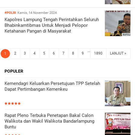
#POLRI
Kamis, 14 November 2024
Kapolres Lampung Tengah Perintahkan Seluruh
Bhabinkamtibmas Untuk Menjadi Pelopor
Ketahanan Pangan di Masyarakat
...
2
3
4
5
6
7
8
9
1890
LANJUT »
1
POPULER
Kemendagri Keluarkan Persetujuan TPP Setelah
Dapat Pertimbangan Kemenkeu
Rapat Pleno Terbuka Penetapan Bakal Calon
Walikota dan Wakil Walikota Bandarlampung
Buntu