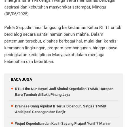
sinergi antara TNI dengan warga serta membahas berbagai
aspirasi dan kebutuhan masyarakat setempat, Minggu
(08/06/2025).
Pelda Sarpudin hadir langsung ke kediaman Ketua RT 11 untuk
berdialog secara santai namun penuh makna. Dalam
pertemuan tersebut, dibahas berbagai hal, mulai dari kondisi
keamanan lingkungan, program pembangunan, hingga upaya
peningkatan kedisiplinan Masyarakat dalam menjaga
kebersihan dan ketertiban.
BACA JUGA
RTLH Ibu Nur Hayati Jadi Simbol Kepedulian TMMD, Harapan
Baru Tumbuh di Bukit Pinang Jaya
Drainase Gang Alpukat II Terus Dibangun, Satgas TMMD
Antisipasi Genangan dan Banjir
Wujud Kepedulian dan Kasih Sayang Prajurit Yonif 7 Marinir