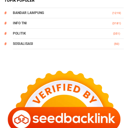
TOPIK POPULER
BANDAR LAMPUNG
(1219)
INFO TNI
(3181)
POLITIK
(351)
SOSIALISASI
(50)