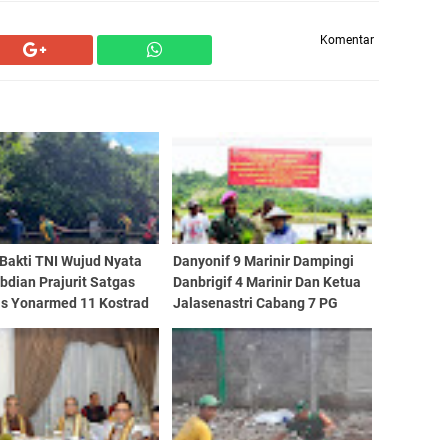
Komentar
Bakti TNI Wujud Nyata
Danyonif 9 Marinir Dampingi
dian Prajurit Satgas
Danbrigif 4 Marinir Dan Ketua
s Yonarmed 11 Kostrad
Jalasenastri Cabang 7 PG
 Masyarakat di
Kormar Tanam Padi Bersama
tasan