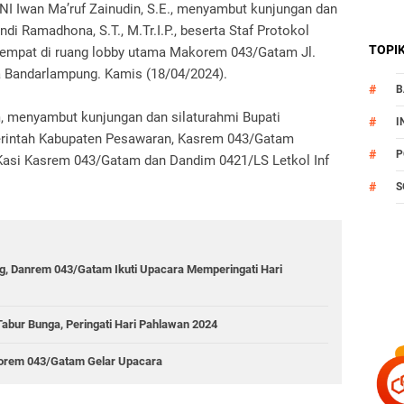
 Iwan Ma’ruf Zainudin, S.E., menyambut kunjungan dan
di Ramadhona, S.T., M.Tr.I.P., beserta Staf Protokol
TOPI
tempat di ruang lobby utama Makorem 043/Gatam Jl.
 Bandarlampung. Kamis (18/04/2024).
B
 menyambut kunjungan dan silaturahmi Bupati
I
erintah Kabupaten Pesawaran, Kasrem 043/Gatam
P
ra Kasi Kasrem 043/Gatam dan Dandim 0421/LS Letkol Inf
S
, Danrem 043/Gatam Ikuti Upacara Memperingati Hari
abur Bunga, Peringati Hari Pahlawan 2024
 Korem 043/Gatam Gelar Upacara