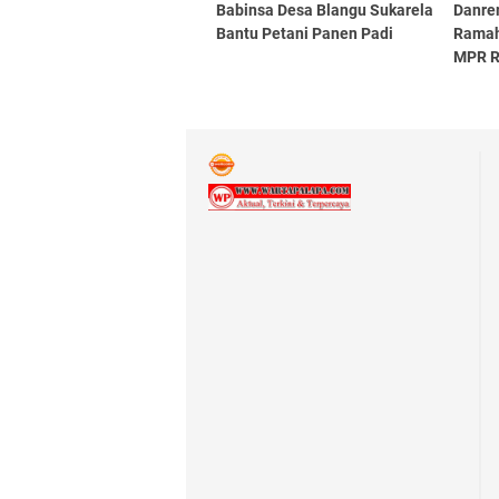
Babinsa Desa Blangu Sukarela
Danre
Bantu Petani Panen Padi
Ramah
MPR R
Syuku
Lamp