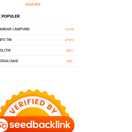
youtube
K POPULER
ANDAR LAMPUNG
(1219)
NFO TNI
(3181)
OLITIK
(351)
OSIALISASI
(50)