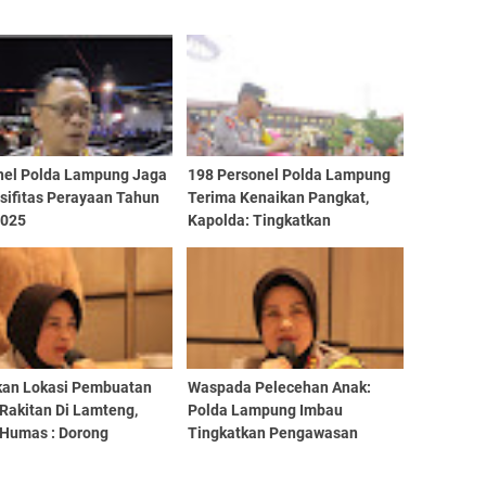
nel Polda Lampung Jaga
198 Personel Polda Lampung
sifitas Perayaan Tahun
Terima Kenaikan Pangkat,
2025
Kapolda: Tingkatkan
Pelayanan
an Lokasi Pembuatan
Waspada Pelecehan Anak:
Rakitan Di Lamteng,
Polda Lampung Imbau
 Humas : Dorong
Tingkatkan Pengawasan
ipasi Masyarakat
terhadap Anak