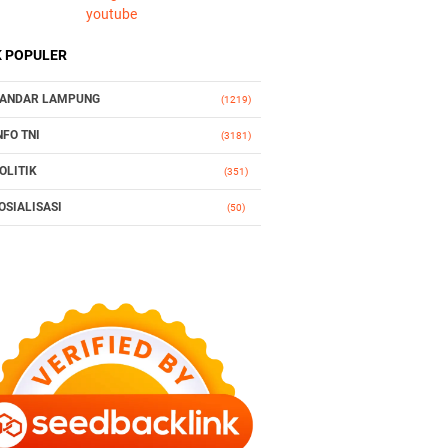
youtube
K POPULER
ANDAR LAMPUNG
(1219)
NFO TNI
(3181)
OLITIK
(351)
OSIALISASI
(50)