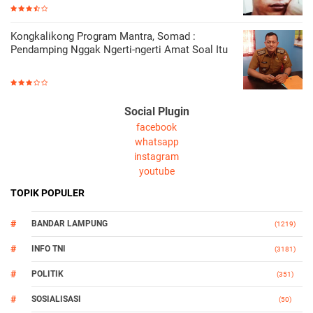
Kongkalikong Program Mantra, Somad :
Pendamping Nggak Ngerti-ngerti Amat Soal Itu
Social Plugin
facebook
whatsapp
instagram
youtube
TOPIK POPULER
BANDAR LAMPUNG
(1219)
INFO TNI
(3181)
POLITIK
(351)
SOSIALISASI
(50)