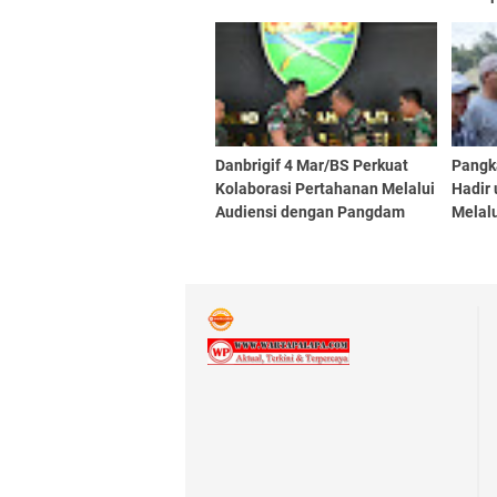
XXIII/Palaka Wira
Sertij
Danbrigif 4 Mar/BS Perkuat
Pangk
Kolaborasi Pertahanan Melalui
Hadir 
Audiensi dengan Pangdam
Melalu
XXI/RI
Keseh