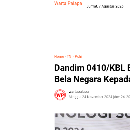
-->
Warta Palapa
Jum'at, 7 Agustus 2026
Home
›
TNI - Polri
Dandim 0410/KBL B
Bela Negara Kepad
wartapalapa
Minggu, 24 November 2024
November 24, 2