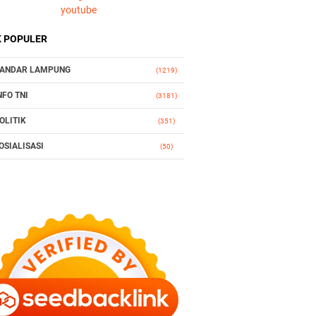
youtube
K POPULER
ANDAR LAMPUNG
(1219)
NFO TNI
(3181)
OLITIK
(351)
OSIALISASI
(50)