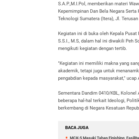
S.A.P.,M.I.Pol, memberikan materi Wa
Kepemimpinan Dan Bela Negara Serta Ka
Teknologi Sumatera (Itera), Jl. Terusa
Kegiatan ini di buka oleh Kepala Pusat
S.S.I., M.S, dalam hal ini diwakili Peh
mengikuti kegiatan dengan tertib.
"Kegiatan ini memiliki makna yang san
akademik, tetapi juga untuk menanamkan
pengabdian kepada masyarakat," ucap A
Sementara Dandim 0410/KBL, Kolonel 
beberapa hal-hal terkait Ideologi, Pol
berkembang di Negara Kesatuan Republ
BACA JUGA
MCK-5 Masuki Tahap Finishing, Fasili