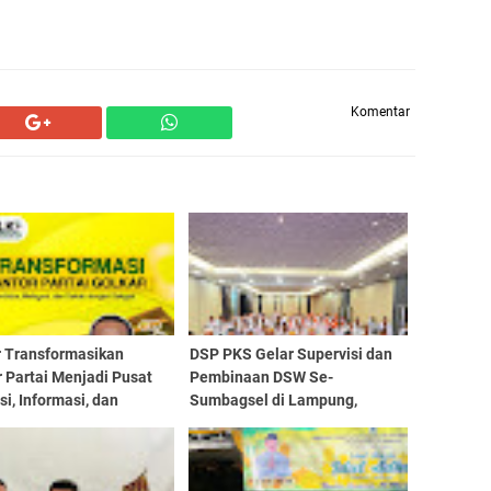
Komentar
r Transformasikan
DSP PKS Gelar Supervisi dan
 Partai Menjadi Pusat
Pembinaan DSW Se-
si, Informasi, dan
Sumbagsel di Lampung,
tan Masyarakat
Perkuat Peran Pengawal Nilai
Islam Rahmatan Lil Alamin