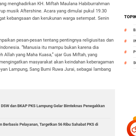
yang menghadirkan KH. Miftah Maulana Habiburrahman
rup musik Aftershine. Acara yang dimulai pukul 19.30
TOPI
at kebangsaan dan kerukunan warga setempat. Senin
B
paikan pesan-pesan tentang pentingnya religiusitas dan
I
Indonesia. “Manusia itu mampu bukan karena dia
P
 Allah yang Maha Kuasa,” ujar Gus Miftah, yang
a mengingatkan masyarakat akan keindahan keberagaman
S
oyan Lampung, Sang Bumi Ruwa Jurai, sebagai lambang
gota DSW dan BKAP PKS Lampung Gelar Bimteknas Penegakkan
Berbasis Pelayanan, Targetkan 56 Ribu Sahabat PKS di