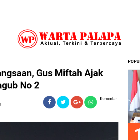
POPU
angsaan, Gus Miftah Ajak
agub No 2
Komentar
4