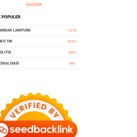
youtube
K POPULER
ANDAR LAMPUNG
(1219)
NFO TNI
(3181)
OLITIK
(351)
OSIALISASI
(50)