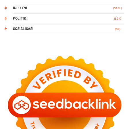
INFO TNI
(3181)
POLITIK
(351)
SOSIALISASI
(50)