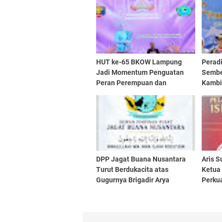
HUT ke-65 BKOW Lampung
Perad
Jadi Momentum Penguatan
Sembel
Peran Perempuan dan
Kambi
Pemberdayaan UMKM
DPP Jagat Buana Nusantara
Aris S
Turut Berdukacita atas
Ketua
Gugurnya Brigadir Arya
Perkua
Supena SH